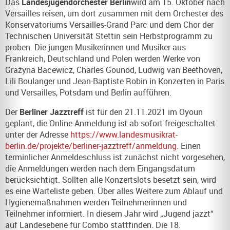
Das
Landesjugendorchester Berlin
wird am 15. Oktober nach
Versailles reisen, um dort zusammen mit dem Orchester des
Konservatoriums Versailles-Grand Parc und dem Chor der
Technischen Universität Stettin sein Herbstprogramm zu
proben. Die jungen Musikerinnen und Musiker aus
Frankreich, Deutschland und Polen werden Werke von
Grażyna Bacewicz, Charles Gounod, Ludwig van Beethoven,
Lili Boulanger und Jean-Baptiste Robin in Konzerten in Paris
und Versailles, Potsdam und Berlin aufführen.
Der
Berliner Jazztreff
ist für den 21.11.2021 im Oyoun
geplant, die Online-Anmeldung ist ab sofort freigeschaltet
unter der Adresse
https://www.landesmusikrat-
berlin.de/projekte/berliner-jazztreff/anmeldung
. Einen
terminlicher Anmeldeschluss ist zunächst nicht vorgesehen,
die Anmeldungen werden nach dem Eingangsdatum
berücksichtigt. Sollten alle Konzertslots besetzt sein, wird
es eine Warteliste geben. Über alles Weitere zum Ablauf und
Hygienemaßnahmen werden Teilnehmerinnen und
Teilnehmer informiert. In diesem Jahr wird „Jugend jazzt“
auf Landesebene für Combo stattfinden. Die 18.