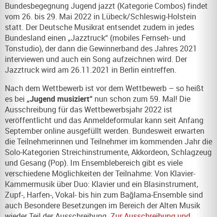
Bundesbegegnung Jugend jazzt (Kategorie Combos) findet
vom 26. bis 29. Mai 2022 in Lübeck/Schleswig-Holstein
statt. Der Deutsche Musikrat entsendet zudem in jedes
Bundesland einen „Jazztruck“ (mobiles Fernseh- und
Tonstudio), der dann die Gewinnerband des Jahres 2021
interviewen und auch ein Song aufzeichnen wird. Der
Jazztruck wird am 26.11.2021 in Berlin eintreffen.
Nach dem Wettbewerb ist vor dem Wettbewerb – so heißt
es bei
„Jugend musiziert“
nun schon zum 59. Mal! Die
Ausschreibung für das Wettbewerbsjahr 2022 ist
veröffentlicht und das Anmeldeformular kann seit Anfang
September online ausgefüllt werden. Bundesweit erwarten
die Teilnehmerinnen und Teilnehmer im kommenden Jahr die
Solo-Kategorien Streichinstrumente, Akkordeon, Schlagzeug
und Gesang (Pop). Im Ensemblebereich gibt es viele
verschiedene Möglichkeiten der Teilnahme: Von Klavier-
Kammermusik über Duo: Klavier und ein Blasinstrument,
Zupf-, Harfen-, Vokal- bis hin zum Bağlama-Ensemble sind
auch Besondere Besetzungen im Bereich der Alten Musik
wieder Teil der Ausschreibung.
Zur Ausschreibung und