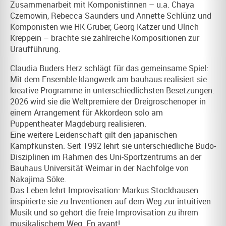
Zusammenarbeit mit Komponistinnen – u.a. Chaya
Czernowin, Rebecca Saunders und Annette Schlünz und
Komponisten wie HK Gruber, Georg Katzer und Ulrich
Kreppein – brachte sie zahlreiche Kompositionen zur
Uraufführung.
Claudia Buders Herz schlägt für das gemeinsame Spiel:
Mit dem Ensemble
klangwerk am bauhaus
realisiert sie
kreative Programme in unterschiedlichsten Besetzungen.
2026 wird sie die Weltpremiere der Dreigroschenoper in
einem Arrangement für Akkordeon solo am
Puppentheater Magdeburg realisieren.
Eine weitere Leidenschaft gilt den japanischen
Kampfkünsten. Seit 1992 lehrt sie unterschiedliche Budo-
Disziplinen im Rahmen des Uni-Sportzentrums an der
Bauhaus Universität Weimar in der Nachfolge von
Nakajima Sōke.
Das Leben lehrt Improvisation: Markus Stockhausen
inspirierte sie zu Inventionen auf dem Weg zur intuitiven
Musik und so gehört die freie Improvisation zu ihrem
musikalischem Weg. En avant!