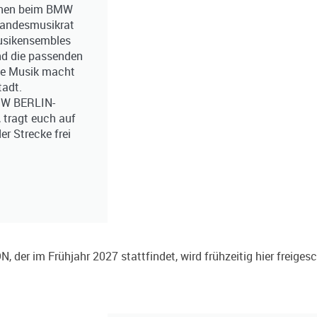
nnen beim BMW
Landesmusikrat
musikensembles
nd die passenden
ie Musik macht
tadt.
MW BERLIN-
 tragt euch auf
er Strecke frei
im Frühjahr 2027 stattfindet, wird frühzeitig hier freigesc