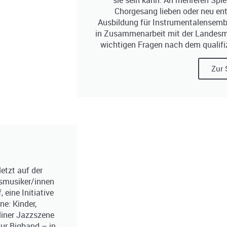
sie sein kann. An mehreren Spielo
Chorgesang lieben oder neu ent
Ausbildung für Instrumentalensembl
in Zusammenarbeit mit der Landesmu
wichtigen Fragen nach dem qualifiz
Zur 
letzt auf der
smusiker/innen
 eine Initiative
ne: Kinder,
liner Jazzszene
zur Bigband – in