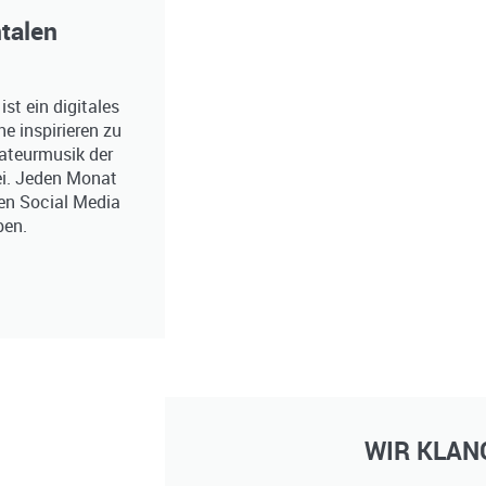
talen
st ein digitales
 inspirieren zu
mateurmusik der
ei. Jeden Monat
den Social Media
ben.
WIR KLANG