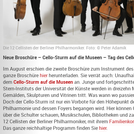
Die 12 Cellisten der Berliner Philharmoniker. Foto: © Peter Adamik
Neue Broschüre – Cello-Sturm auf die Museen – Tag des Cell
Im August erschien die zweite Broschüre zum Instrument des 
ganze Broschüre
hier
herunterladen. Sie verrät auch: Unaufha
dem
Cello-Sturm auf die Museen
an. Junge und fortgeschritt
Stern-Instituts der Universität der Künste werden in dreizehn
Gemälden, Skulpturen und Vitrinen tritt. Was wann wo passie
Doch der Cello-Sturm ist nur ein Vorbote für den Höhepunkt d
Philharmonie und dessen Foyers begangen wird. Hier können 
über die Schulter schauen, Musikschulen, Bibliotheken und z
12 Cellisten der Berliner Philharmoniker, mit ihrem
Familienkon
Das ganze reichhaltige Programm finden Sie
hier
.