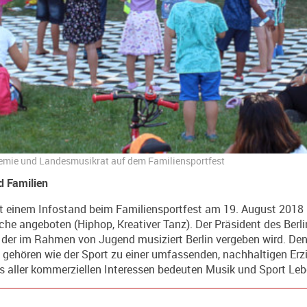
mie und Landesmusikrat auf dem Familiensportfest
d Familien
 einem Infostand beim Familiensportfest am 19. August 2018 im
che angeboten (Hiphop, Kreativer Tanz). Der Präsident des Ber
, der im Rahmen von
Jugend musiziert Berlin
vergeben wird. De
gehören wie der Sport zu einer umfassenden, nachhaltigen Erzi
 aller kommerziellen Interessen bedeuten Musik und Sport Leben