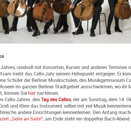
os
Jahres, randvoll mit Konzerten, Kursen und anderen Terminen r
ltsam treibt das Cello-Jahr seinem Höhepunkt entgegen. Er kün
ene Schüler der Berliner Musikschulen, des Musikgymnasium Ca
 Museen im ganzen Berliner Stadtgebiet ausschwärmen, wo ihr Mu
rt, können Sie
hier
nachlesen.
es Cello-Jahres: den
Tag des Cellos
, der am Sonntag, dem 14. O
Groß und Klein das Instrument selber mit viel Musik kennenle
ahlreiche andere Einrichtungen kennenlernen. Den Anfang mache
zert „Seite an Saite“
; am Ende steht ein doppelter Bach-Abend 