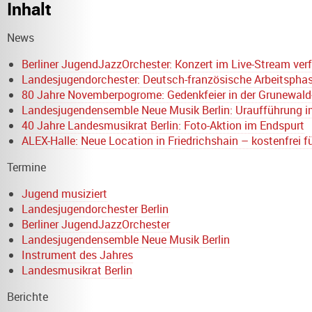
Inhalt
News
Berliner JugendJazzOrchester: Konzert im Live-Stream ver
Landesjugendorchester: Deutsch-französische Arbeitsphas
80 Jahre Novemberpogrome: Gedenkfeier in der Grunewal
Landesjugendensemble Neue Musik Berlin: Uraufführung i
40 Jahre Landesmusikrat Berlin: Foto-Aktion im Endspurt
ALEX-Halle: Neue Location in Friedrichshain – kostenfrei fü
Termine
Jugend musiziert
Landesjugendorchester Berlin
Berliner JugendJazzOrchester
Landesjugendensemble Neue Musik Berlin
Instrument des Jahres
Landesmusikrat Berlin
Berichte