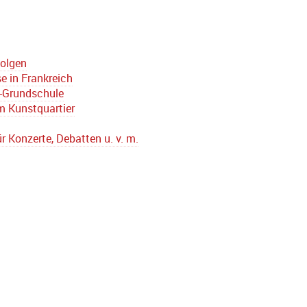
folgen
e in Frankreich
d-Grundschule
m Kunstquartier
r Konzerte, Debatten u. v. m.