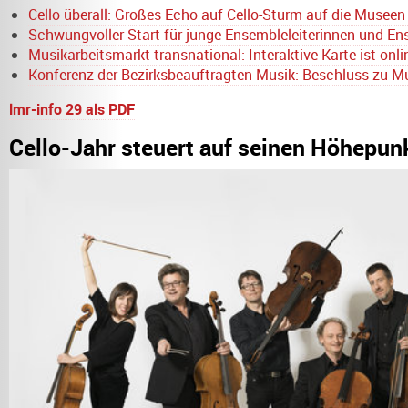
Cello überall: Großes Echo auf Cello-Sturm auf die Museen
Schwungvoller Start für junge Ensembleleiterinnen und En
Musikarbeitsmarkt transnational: Interaktive Karte ist onli
Konferenz der Bezirksbeauftragten Musik: Beschluss zu 
lmr-info 29 als PDF
Cello-Jahr steuert auf seinen Höhepun