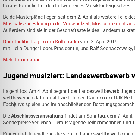
heraus formuliert er den
Entwurf eines Musikfördergesetzes
.
Beide Masterpläne liegen seit dem 2. April als weitere Teile d
Musikalische Bildung in der Vorschulzeit, Musikunterricht a
Außerdem sind sie in der Geschäftsstelle des Landesmusikrat
Rundfunkbeitrag im rbb-Kulturradio
vom 3. April 2019
mit Hella Dunger-Löper, Präsidentin, und Ralf Sochaczewsky,
Mehr Information
Jugend musiziert: Landeswettbewerb v
Es geht los: Am 4. April beginnt der Landeswettbewerb
Jugend
wettbewerben dafür qualifiziert. In den Räumen der UdK Berli
Fachjurys spielen und im anschlie­ßenden Beratungsgespräche
Die
Abschlussveranstaltung
findet am Sonntag, dem 7. April,
Sonderpreise verliehen. Herausragende Teilnehmerinnen und
Kinder und Jugendliche, die sich im Landeswettbewerb einen 