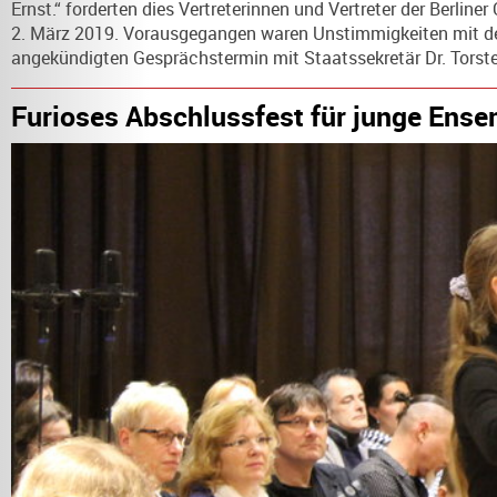
Ernst.“ forderten dies Vertreterinnen und Vertreter der Berlin
2. März 2019. Vorausgegangen waren Unstimmigkeiten mit der 
angekündigten Gesprächstermin mit Staatssekretär Dr. Torsten
Furioses Abschlussfest für junge Ense