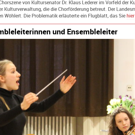
er Chorszene von Kultursenator Dr. Klaus Lederer im Vorfeld der K
Kulturverwaltung, die die Chorförderung betreut. Der Landesm
 Wöhlert. Die Problematik erläuterte ein Flugblatt, das Sie
hier
mbleleiterinnen und Ensembleleiter