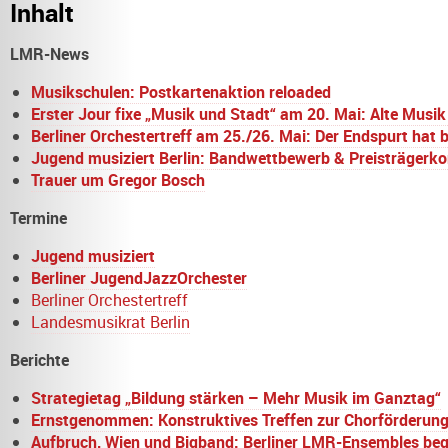
Inhalt
LMR-News
Musikschulen: Postkartenaktion reloaded
Erster Jour fixe „Musik und Stadt“ am 20. Mai: Alte Musik 
Berliner Orchestertreff am 25./26. Mai: Der Endspurt hat
Jugend musiziert Berlin: Bandwettbewerb & Preisträgerko
Trauer um Gregor Bosch
Termine
Jugend musiziert
Berliner JugendJazzOrchester
Berliner Orchestertreff
Landesmusikrat Berlin
Berichte
Strategietag „Bildung stärken – Mehr Musik im Ganztag“
Ernstgenommen: Konstruktives Treffen zur Chorförderun
Aufbruch, Wien und Bigband: Berliner LMR-Ensembles bege