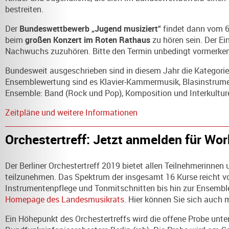
bestreiten.
Der
Bundeswettbewerb „Jugend musiziert“
findet dann vom 6.
beim
großen Konzert im Roten Rathaus
zu hören sein. Der Ein
Nachwuchs zu­zu­hören. Bitte den Termin unbedingt vormerken
Bundesweit ausgeschrieben sind in diesem Jahr die Kategorie
Ensemblewertung sind es Klavier-Kammermusik, Blasinstrume
Ensemble: Band (Rock und Pop), Komposition und Interkulture
Zeitpläne und weitere Informationen
Orchestertreff: Jetzt anmelden für Wo
Der Berliner Orchestertreff 2019 bietet allen Teilnehmerinn
teilzunehmen. Das Spektrum der insgesamt 16 Kurse reicht vo
Instrumentenpflege und Tonmitschnitten bis hin zur Ensemble
Homepage des Landesmusikrats
. Hier können Sie sich auch 
Ein Höhepunkt des Orchestertreffs wird die offene Probe unte