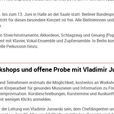
 bis zum 13. Juni in Halle an der Saale statt. Berliner Bun­des
tritt für dieses besondere Konzert ist frei. Alle Berlinerinnen un
.
n Streichinstrumente, Akkordeon, Schlag­zeug und Gesang (Pop) 
nt mit Klavier, Vokal-Ensemble und Zupfensemble. In Berlin 
lle Perkussion hinzu.
rkshops und offene Probe mit Vladimir J
en und Teilnehmern erstmals die Möglichkeit, kostenlos an Work
n Körperarbeit für gesundes Musizieren und Information zu Fö
improvisation. Kursbeschreibungen, Kurstermine und Auskunft ü
mit wenigen Klicks anmelden.
r der Leitung von Vladimir Jurowski sein, dem Chefdirigenten un