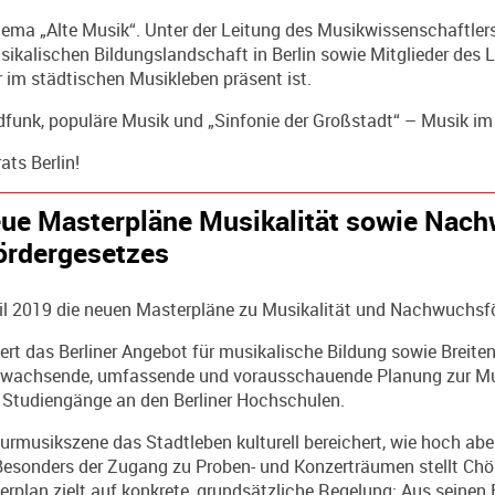
ema „Alte Musik“. Unter der Leitung des Musikwissenschaftl
ikalischen Bildungslandschaft in Berlin sowie Mitglieder des 
er im städtischen Musikleben präsent ist.
funk, populäre Musik und „Sinfonie der Großstadt“ – Musik im
ts Berlin!
eue Masterpläne Musikalität sowie Nac
ördergesetzes
il 2019 die neuen Masterpläne zu
Musikalität und Nachwuchsf
ert das Berliner Angebot für musikalische Bildung sowie Breiten
ranwachsende, umfassende und vorausschauende Planung zur Mus
 Studiengänge an den Berliner Hochschulen.
eurmusikszene das Stadtleben kulturell bereichert, wie hoch abe
sonders der Zugang zu Proben- und Konzerträumen stellt Chör
plan zielt auf konkrete, grundsätzliche Regelung: Aus seine