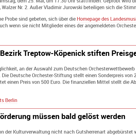
mstag, dem 25. Mai, um 17.30 Uhr stattfinden. Geprobt wird die 
Walzer Nr. 2. Außer Vladimir Jurowski beteiligen sich die Stim
ne Probe sind gebeten, sich über die
Homepage des Landesmusi
uch wenn sie nicht Mitglieder eines der angemeldeten Orchester
 Bezirk Treptow-Köpenick stiften Preisg
öglichkeit, an der Auswahl zum Deutschen Orchesterwettbewerb 
e. Die Deutsche Orchester-Stiftung stellt einen Sonderpreis vo
et einen Preis von 500 Euro. Die finanziellen Mittel stellt die 
s Berlin
örderung müssen bald gelöst werden
n der Kulturverwaltung nicht nach Gutsherrenart abgebürstet