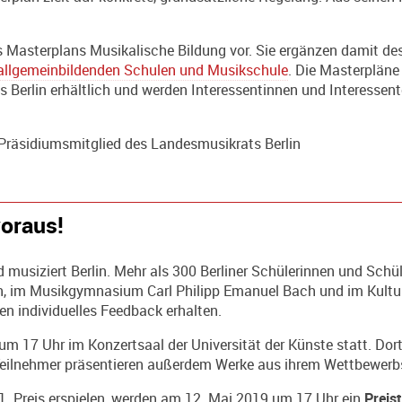
es
Masterplans Musikalische Bildung
vor. Sie ergänzen damit de
n allgemeinbildenden Schulen und Musikschule
.
Die Masterpläne 
s Berlin erhältlich und werden Interessentinnen und Interesse
 Präsidiumsmitglied des Landesmusikrats Berlin
oraus!
 musiziert Berlin
.
Mehr als 300 Berliner Schüle­rinnen und Schül
n, im Musikgym­nasium Carl Philipp Emanuel Bach und im Kultur
n individuelles Feedback erhalten.
 um 17 Uhr im Konzertsaal der Universität der Künste statt. Do
 Teilnehmer präsentieren außerdem Werke aus ihrem Wettbewer
1. Preis erspielen, werden am 12. Mai 2019 um 17 Uhr ein
Preis