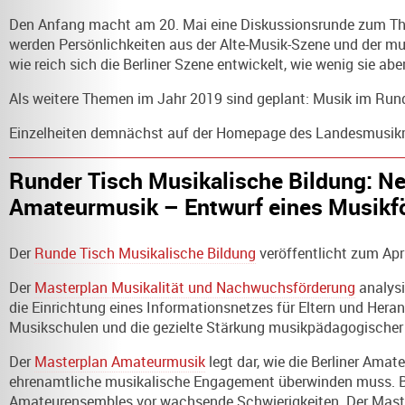
Den Anfang macht am 20. Mai eine Diskussionsrunde zum Th
werden Persönlichkeiten aus der Alte-Musik-Szene und der mus
wie reich sich die Berliner Szene entwickelt, wie wenig sie ab
Als weitere Themen im Jahr 2019 sind geplant: Musik im Rund
Einzelheiten demnächst auf der Homepage des Landesmusikra
Runder Tisch Musikalische Bildung: N
Amateurmusik – Entwurf eines Musikf
Der
Runde Tisch Musikalische Bildung
veröffentlicht zum Apr
Der
Masterplan Musikalität und Nachwuchsförderung
analysi
die Einrichtung eines Informationsnetzes für Eltern und He
Musikschulen und die gezielte Stärkung musikpädagogischer
Der
Masterplan Amateurmusik
legt dar, wie die Berliner Amat
ehrenamtliche musikalische Engagement überwinden muss. Be
Amateurensembles vor wachsende Schwierigkeiten. Der Master