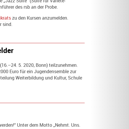
„Jazz Suite“ (Suite für Varieté-
mführer des rsb an der Probe.
krats
zu den Kursen anzumelden.
 sind.
elder
(16.–24. 5. 2020, Bonn) teilzunehmen.
n 2000 Euro für ein Jugendensemble zur
Abteilung Weiterbildung und Kultur, Schule
 werden!“ Unter dem Motto „Nehmt. Uns.