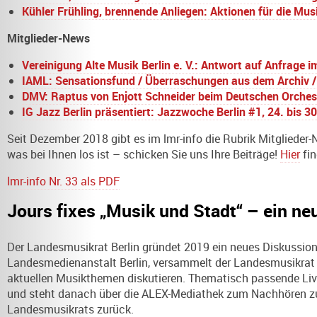
Kühler Frühling, brennende Anliegen: Aktionen für die Mus
Mitglieder-News
Vereinigung Alte Musik Berlin e. V.: Antwort auf Anfrage
IAML: Sensationsfund / Überraschungen aus dem Archiv /
DMV:
Raptus
von Enjott Schneider beim Deutschen Orche
IG Jazz Berlin präsentiert: Jazzwoche Berlin #1, 24. bis 3
Seit Dezember 2018 gibt es im lmr-info die Rubrik Mitglieder-N
was bei Ihnen los ist – schicken Sie uns Ihre Beiträge!
Hier
fin
lmr-info Nr. 33 als PDF
Jours fixes „Musik und Stadt“ – ein n
Der Landesmusikrat Berlin gründet 2019 ein neues Diskussio
Landesmedienanstalt Berlin, versammelt der Landesmusikrat 
aktuellen Musikthemen diskutieren. Thematisch passende Live
und steht danach über die ALEX-Mediathek zum Nachhören zu
Landesmusikrats zurück.