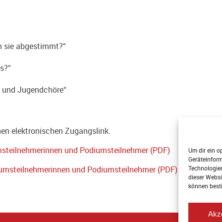
n sie abgestimmt?“
is?“
- und Jugendchöre“
en elektronischen Zugangslink.
umsteilnehmerinnen und Podiumsteilnehmer (PDF)
Um dir ein o
Geräteinfor
Technologien
diumsteilnehmerinnen und Podiumsteilnehmer (PDF)
dieser Websi
können best
Akz