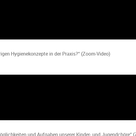
herigen Hygienekonzepte in der Praxis?“ (Zoom-Video)
, Möglichkeiten und Aufgaben unserer Kinder- und Jugendchöre“ 