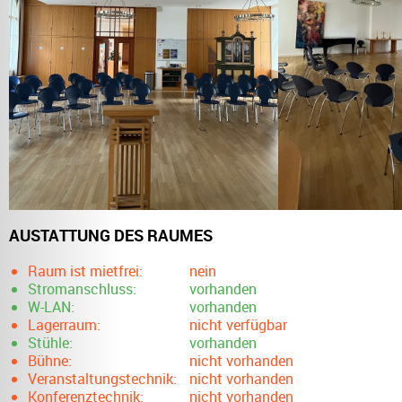
AUSTATTUNG DES RAUMES
Raum ist mietfrei:
nein
Stromanschluss:
vorhanden
W-LAN:
vorhanden
Lagerraum:
nicht verfügbar
Stühle:
vorhanden
Bühne:
nicht vorhanden
Veranstaltungstechnik:
nicht vorhanden
Konferenztechnik:
nicht vorhanden