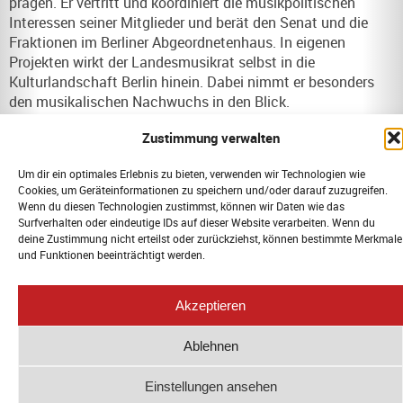
prägen. Er vertritt und koordiniert die musikpolitischen
Interessen seiner Mitglieder und berät den Senat und die
Fraktionen im Berliner Abgeordnetenhaus. In eigenen
Projekten wirkt der Landesmusikrat selbst in die
Kulturlandschaft Berlin hinein. Dabei nimmt er besonders
den musikalischen Nachwuchs in den Blick.
Website:
https://www.landesmusikrat-berlin.de
Zustimmung verwalten
Um dir ein optimales Erlebnis zu bieten, verwenden wir Technologien wie
VORIGER
NÄCHSTER
Cookies, um Geräteinformationen zu speichern und/oder darauf zuzugreifen.
Wenn du diesen Technologien zustimmst, können wir Daten wie das
Berliner Resonanzen Ausgabe vom 11. April 2024
Musikschulen sichern für alle (29.04.2024)
Surfverhalten oder eindeutige IDs auf dieser Website verarbeiten. Wenn du
deine Zustimmung nicht erteilst oder zurückziehst, können bestimmte Merkmale
und Funktionen beeinträchtigt werden.
© 2026 Landesmusikrat Berlin. Alle
Akzeptieren
Rechte vorbehalten. |
Impressum &
Datenschutz
|
WebMail
Ablehnen
Einstellungen ansehen