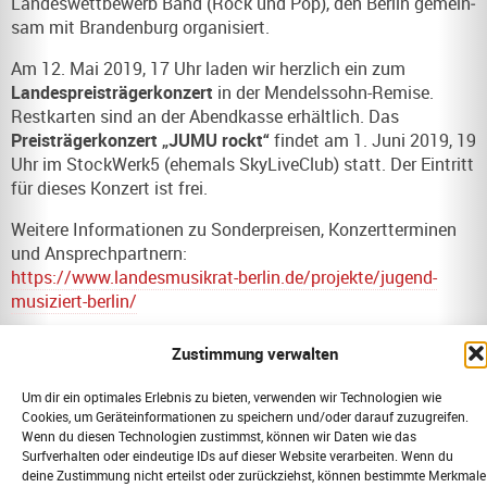
Landeswettbewerb Band (Rock und Pop), den Berlin gemein­
sam mit Brandenburg organisiert.
Am 12. Mai 2019, 17 Uhr laden wir herzlich ein zum
Landespreisträgerkonzert
in der Mendelssohn-Remise.
Rest­karten sind an der Abendkasse erhältlich. Das
Preisträgerkonzert „JUMU rockt“
findet am 1. Juni 2019, 19
Uhr im StockWerk5 (ehemals SkyLiveClub) statt. Der Eintritt
für dieses Konzert ist frei.
Weitere Informationen zu Sonderpreisen, Konzertterminen
und Ansprechpartnern:
https://www.landesmusikrat-berlin.de/projekte/jugend-
musiziert-berlin/
Diese Pressemitteilung als PDF
Zustimmung verwalten
Um dir ein optimales Erlebnis zu bieten, verwenden wir Technologien wie
VORIGER
NÄCHSTER
Cookies, um Geräteinformationen zu speichern und/oder darauf zuzugreifen.
Musik in die Kindertagesstätten (21.02.2019)
Furioser Abschluss des ersten Programms zur Förderung junger Ensembleleiterinnen und Ensembleleiter in Berlin (18.03.2019)
Wenn du diesen Technologien zustimmst, können wir Daten wie das
Surfverhalten oder eindeutige IDs auf dieser Website verarbeiten. Wenn du
deine Zustimmung nicht erteilst oder zurückziehst, können bestimmte Merkmale