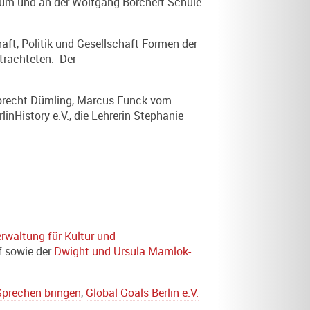
sium und an der Wolfgang-Borchert-Schule
, Politik und Gesellschaft Formen der
etrachteten. Der
Albrecht Dümling, Marcus Funck vom
inHistory e.V., die Lehrerin Stephanie
rwaltung für Kultur und
f sowie der
Dwight und Ursula Mamlok-
Sprechen bringen
,
Global Goals Berlin e.V.