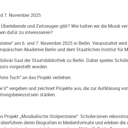
nd 7. November 2025
ch Überlebende und Zeitzeugen gibt? Wie halten wir die Musik v
en dafür zu interessieren?
rsteine“ am 6. und 7. November 2025 in Berlin. Veranstaltet wi
uropäischen Akademie Berlin und dem Staatlichen Institut für 
livár-Saal der Staatsbibliothek zu Berlin. Dabei spielen Schüle
sts vorgestellt wurden.
te Tuch“ an das Projekt verliehen.
 e.V.“ vergeben und zeichnet Projekte aus, die zur Aufklärung v
ortungsbewusstsein stärken.
as Projekt „Musikalische Stolpersteine“: Schüler:innen rekonst
berführen deren Biografien in Medienformate und erleben die A