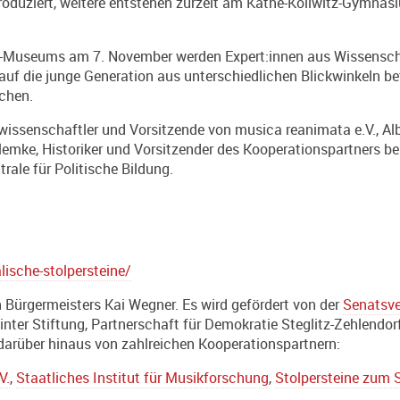
roduziert, weitere entstehen zurzeit am Käthe-Kollwitz-Gymna
Museums am 7. November werden Expert:innen aus Wissenschaft
auf die junge Generation aus unterschiedlichen Blickwinkeln b
echen.
wissenschaftler und Vorsitzende von musica reanimata e.V., 
emke, Historiker und Vorsitzender des Kooperationspartners berl
rale für Politische Bildung.
ische-stolpersteine/
 Bürgermeisters Kai Wegner. Es wird gefördert von der
Senatsve
nter Stiftung, Partnerschaft für Demokratie Steglitz-Zehlendor
s darüber hinaus von zahlreichen Kooperationspartnern:
V.
,
Staatliches Institut für Musikforschung
,
Stolpersteine zum 