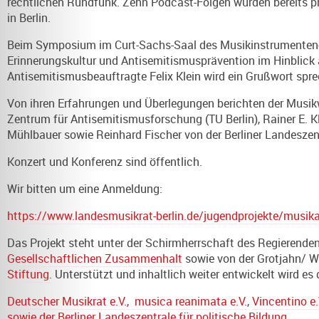
rechtlichen Rundfunk. Zehn Podcast-Folgen wurden bereits p
in Berlin.
Beim Symposium im Curt-Sachs-Saal des Musikinstrumenten-
Erinnerungskultur und Antisemitismusprävention im Hinblick 
Antisemitismusbeauftragte Felix Klein wird ein Grußwort spr
Von ihren Erfahrungen und Überlegungen berichten der Musik
Zentrum für Antisemitismusforschung (TU Berlin), Rainer E. Kl
Mühlbauer sowie Reinhard Fischer von der Berliner Landeszent
Konzert und Konferenz sind öffentlich.
Wir bitten um eine Anmeldung:
https://www.landesmusikrat-berlin.de/jugendprojekte/musikal
Das Projekt steht unter der Schirmherrschaft des Regierenden
Gesellschaftlichen Zusammenhalt
sowie von der Grotjahn/ Wi
Stiftung
. Unterstützt und inhaltlich weiter entwickelt wird e
Deutscher Musikrat e.V., musica reanimata e.V.
,
Vincentino e.
sowie der
Berliner Landeszentrale für politische Bildung