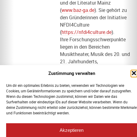
und der Literatur Mainz
(
www.baz-ga.de
). Sie gehört zu
den Gründerinnen der Initiative
NFDI4Culture
(
https://nfdi4culture.de
).
Ihre Forschungsschwerpunkte
liegen in den Bereichen
Musiktheater, Musik des 20. und
21. Jahrhunderts,
Kulturgeschichte der Musik mit
Zustimmung verwalten
Schwerpunkten auf der
Institutionengeschichte und der
Um dir ein optimales Erlebnis zu bieten, verwenden wir Technologien wie
Geschichte der Nachkriegszeit.
Cookies, um Geräteinformationen zu speichern und/oder darauf zuzugreifen.
Wenn du diesen Technologien zustimmst, können wir Daten wie das
Surfverhalten oder eindeutige IDs auf dieser Website verarbeiten. Wenn du
deine Zustimmung nicht erteilst oder zurückziehst, können bestimmte Merkmale
und Funktionen beeinträchtigt werden.
© 2026 Landesmusikrat Berlin. Alle
Akzeptieren
Rechte vorbehalten. |
Impressum &