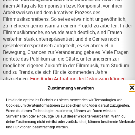
ihrem Alltag als Komponistin bzw. Komponist, von ihren
Arbeitsweisen und dem kreativen Prozess des
Filmmusikschreibens. So sei es etwa nicht ungewöhnlich,
zu mehreren gemeinsam an einem Projekt zu arbeiten. In der
Filmmusikbranche, so wurde auch deutlich, sind Frauen
weiterhin stark unterrepräsentiert und die Genres noch
geschlechterspezifisch aufgeteilt; es sei aber viel in
Bewegung, Chancen zur Veränderung gebe es. Viele Fragen
richtete das Publikum an die Gäste, unter anderem zur
möglichen eigenen Zukunft in der Filmmusik, zum Studium
und zu Trends, die sich für die kommenden Jahre
abzeichnen.
Eine Audio-Aufnahme der Diskussion können
Interessierte hier nachhören.
Zustimmung verwalten
Um dir ein optimales Erlebnis zu bieten, verwenden wir Technologien wie
VORIGER
NÄCHSTER
Cookies, um Geräteinformationen zu speichern und/oder darauf zuzugreifen.
LMR-Info 57. Ausgabe vom 4. Mai 2022
Botschafter*innen 2022 – Udo Dahmen, Jarita Freydank, Philo Tsoungui
Wenn du diesen Technologien zustimmst, können wir Daten wie das
Surfverhalten oder eindeutige IDs auf dieser Website verarbeiten. Wenn du
deine Zustimmung nicht erteilst oder zurückziehst, können bestimmte Merkmale
und Funktionen beeinträchtigt werden.