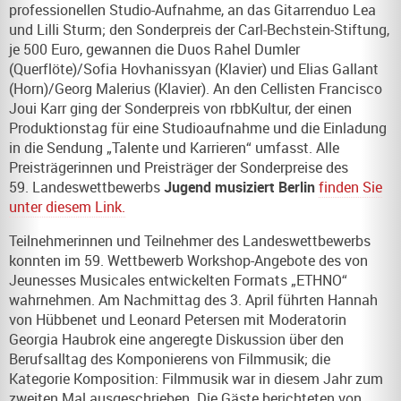
professionellen Studio-Aufnahme, an das Gitarrenduo Lea
und Lilli Sturm; den Sonderpreis der Carl-Bechstein-Stiftung,
je 500 Euro, gewannen die Duos Rahel Dumler
(Querflöte)/Sofia Hovhanissyan (Klavier) und Elias Gallant
(Horn)/Georg Malerius (Klavier). An den Cellisten Francisco
Joui Karr ging der Sonderpreis von rbbKultur, der einen
Produktionstag für eine Studioaufnahme und die Einladung
in die Sendung „Talente und Karrieren“ umfasst. Alle
Preisträgerinnen und Preisträger der Sonderpreise des
59. Landeswettbewerbs
Jugend musiziert Berlin
finden Sie
unter diesem Link.
Teilnehmerinnen und Teilnehmer des Landeswettbewerbs
konnten im 59. Wettbewerb Workshop-Angebote des von
Jeunesses Musicales entwickelten Formats „ETHNO“
wahrnehmen. Am Nachmittag des 3. April führten Hannah
von Hübbenet und Leonard Petersen mit Moderatorin
Georgia Haubrok eine angeregte Diskussion über den
Berufsalltag des Komponierens von Filmmusik; die
Kategorie Komposition: Filmmusik war in diesem Jahr zum
zweiten Mal ausgeschrieben. Die Gäste berichteten von