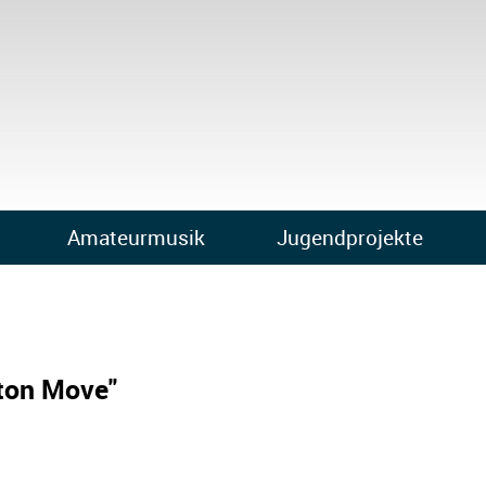
Amateurmusik
Jugendprojekte
ton Move"