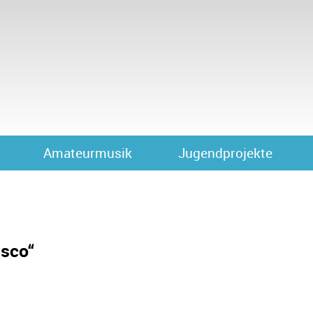
Amateurmusik
Jugendprojekte
isco“