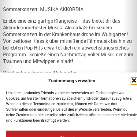
Sommerkonzert: MUSIKA AKKORDIA
Erlebe eine einzigartige Klangreise – das bietet dir das
Akkordeonorchester Musika Akkordia® bei seinem
Sommerkonzert in der Krankenhauskirche im Wuhlgarten!
Von zeitloser Klassik über mitreißende Filmmusik bis hin zu
beliebten Pop-Hits erwartet dich ein abwechslungsreiches
Programm. Genieße einen Nachmittag voller Musik, der zum
Träumen und Mitwippen einlädt!
Krankenhauskirche im Wuhlgarten
Brebacher Weg 15
Zustimmung verwalten
12683 Berlin
Um dir ein optimales Erlebnis zu bieten, verwenden wir Technologien wie
Eintritt frei!
Cookies, um Geräteinformationen zu speichern und/oder darauf zuzugreifen.
Wenn du diesen Technologien zustimmst, können wir Daten wie das
Surfverhalten oder eindeutige IDs auf dieser Website verarbeiten. Wenn du
deine Zustimmung nicht erteilst oder zurückziehst, können bestimmte Merkmale
und Funktionen beeinträchtigt werden.