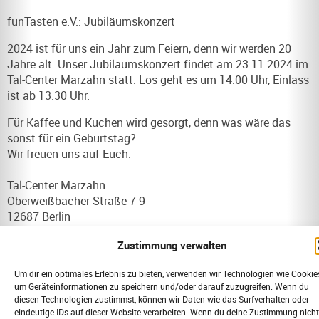
funTasten e.V.: Jubiläumskonzert
2024 ist für uns ein Jahr zum Feiern, denn wir werden 20
Jahre alt. Unser Jubiläumskonzert findet am 23.11.2024 im
Tal-Center Marzahn statt. Los geht es um 14.00 Uhr, Einlass
ist ab 13.30 Uhr.
Für Kaffee und Kuchen wird gesorgt, denn was wäre das
sonst für ein Geburtstag?
Wir freuen uns auf Euch.
Tal-Center Marzahn
Oberweißbacher Straße 7-9
12687 Berlin
https://www.funtasten-orchester.de/
Zustimmung verwalten
https://www.berlin.de/special/shopping/einkaufscenter/233
Um dir ein optimales Erlebnis zu bieten, verwenden wir Technologien wie Cookie
1724954-talcenter-marzahn.html
um Geräteinformationen zu speichern und/oder darauf zuzugreifen. Wenn du
diesen Technologien zustimmst, können wir Daten wie das Surfverhalten oder
eindeutige IDs auf dieser Website verarbeiten. Wenn du deine Zustimmung nicht